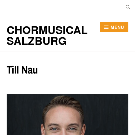
Zum
Suche
Inhalt
nach:
springen
CHORMUSICAL
MENÜ
SALZBURG
Till Nau