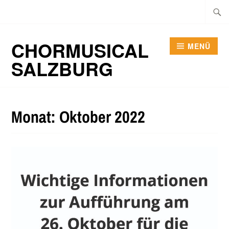
Zum
Suche
Inhalt
nach:
springen
CHORMUSICAL
MENÜ
SALZBURG
Monat:
Oktober 2022