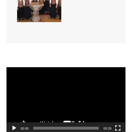
Video-
Player
00:00
00:29