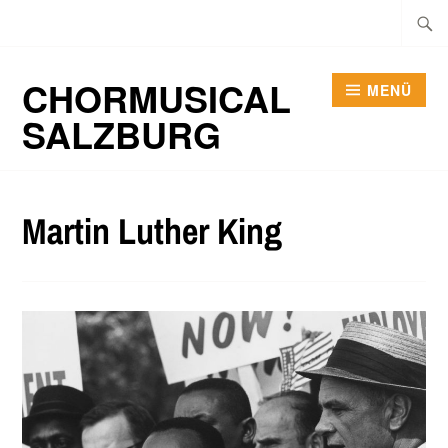
Zum
Suche
Inhalt
nach:
springen
CHORMUSICAL
MENÜ
SALZBURG
Martin Luther King