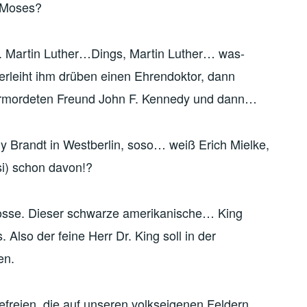
r Moses?
h. Martin Luther…Dings, Martin Luther… was-
verleiht ihm drüben einen Ehrendoktor, dann
 ermordeten Freund John F. Kennedy und dann…
y Brandt in Westberlin, soso… weiß Erich Mielke,
asi) schon davon!?
nosse. Dieser schwarze amerikanische… King
́s. Also der feine Herr Dr. King soll in der
en.
efreien, die auf unseren volkseigenen Feldern