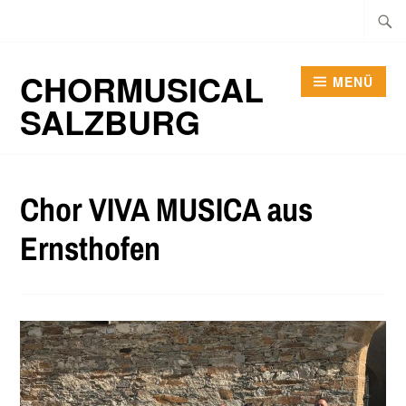
Zum
Suche
Inhalt
nach:
springen
CHORMUSICAL
MENÜ
SALZBURG
Chor VIVA MUSICA aus
Ernsthofen