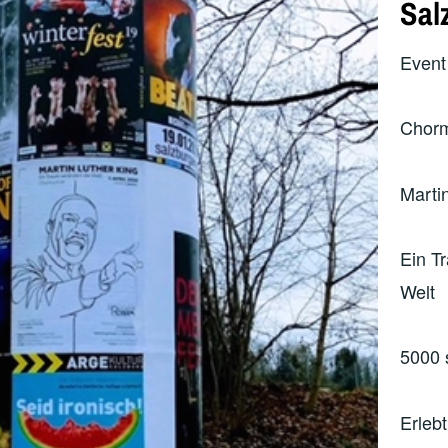
Sal
Event 
Chorm
Marti
Ein T
Welt
5000 
Erlebt