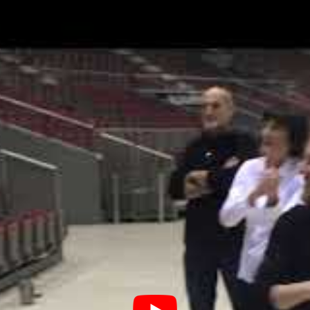
schrieben, eine Drohne besorgt, zwei Kameramänner mi
e kleine Gruppe der Chorsängerinnen drei spannende Stu
rbeit voll gefüllt waren. Ein wenig hat man erkannt, wie
n muss.