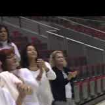
ein Drehbuch ge
Es waren für di
intensiver Dreha
ein Drehtag sei