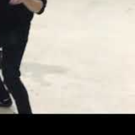
mbildner
t die ersten
rinnen seine
 die waren alle
it dem