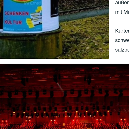
außer
mit M
Karte
schwe
salzbu