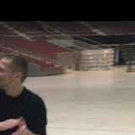
tgebracht.
nden, die mit
 anstrengend so