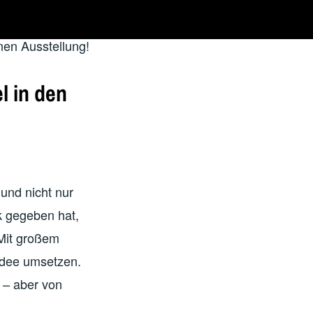
nen Ausstellung!
l in den
und nicht nur
ck gegeben hat,
 Mit großem
Idee umsetzen.
 – aber von