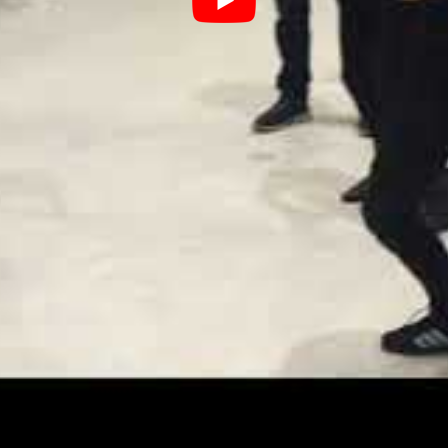
-Trailerregie / Elfie-Mädchen für VIELES / Alois-Kostü
l / Kostümbildner
der Kostümbildner unserer Produktion war auch da und ha
die Solisten mitgebracht und den anwesenden Chorsänge
rmittelt. Die 5 Männer brauche ich nicht erwähnen, denn
en. Alois wird auch am 14. Dezember bei dem Treffen m