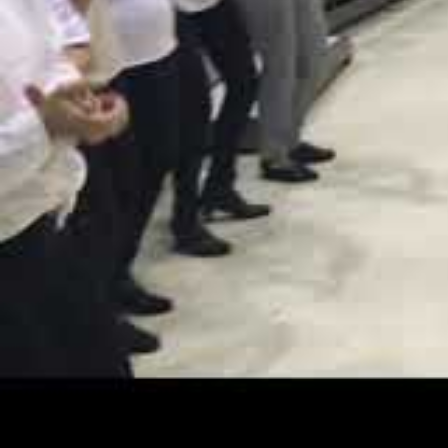
Spephan
Alois Dollhüb
Alois Dollhübl, 
Vorschläge für 
Vorstellungen ve
perfekt angezog