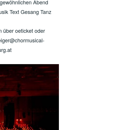
gewöhnlichen Abend
usik Text Gesang Tanz
n über oeticket oder
iger@chormusical-
rg.at