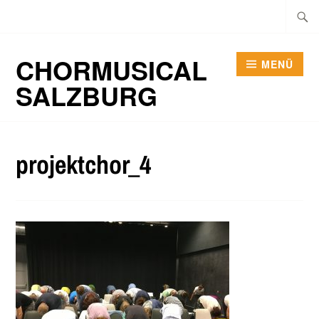
Zum
Suche
Inhalt
nach:
springen
CHORMUSICAL
MENÜ
SALZBURG
projektchor_4