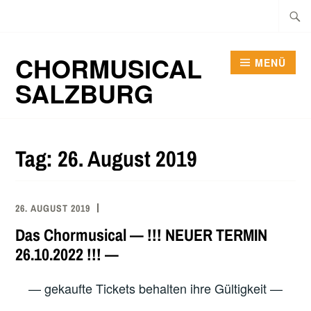
Zum
Suche
Inhalt
nach:
springen
CHORMUSICAL
MENÜ
SALZBURG
Tag:
26. August 2019
26. AUGUST 2019
Das Chormusical — !!! NEUER TERMIN
26.10.2022 !!! —
— gekaufte Tickets behalten ihre Gültigkeit —