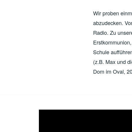
Wir proben einm
abzudecken. Von 
Radio. Zu unsere
Erstkommunion, 
Schule aufführen
(z.B. Max und 
Dom im Oval, 2
Video-
Player