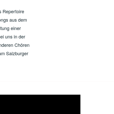
s Repertoire
Songs aus dem
ltung einer
i uns in der
 anderen Chören
am Salzburger