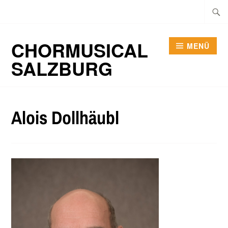
Zum
Suche
Inhalt
nach:
springen
CHORMUSICAL
MENÜ
SALZBURG
Alois Dollhäubl